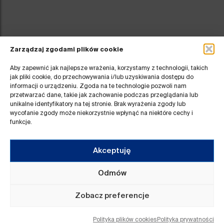
Zarządzaj zgodami plików cookie
Aby zapewnić jak najlepsze wrażenia, korzystamy z technologii, takich
jak pliki cookie, do przechowywania i/lub uzyskiwania dostępu do
informacji o urządzeniu. Zgoda na te technologie pozwoli nam
przetwarzać dane, takie jak zachowanie podczas przeglądania lub
Pokaż statystyki
unikalne identyfikatory na tej stronie. Brak wyrażenia zgody lub
wycofanie zgody może niekorzystnie wpłynąć na niektóre cechy i
funkcje.
Akceptuję
Przydatne linki
Odmów
Aktualności
Rejestr ostatnich zmian
Obserwatorium GZM
Deklaracja dostępności
Platforma Dobrych Praktyk
Polityka prywatności
Zobacz preferencje
Kontakt
Polityka plików cookies
Polityka plików cookies
Polityka prywatności